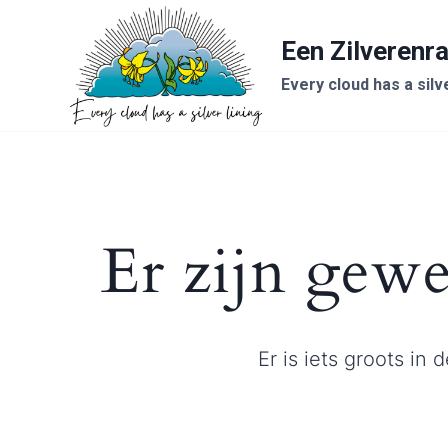
Ga
naar
Een Zilverenr
de
Every cloud has a silve
inhoud
Er zijn gewe
Er is iets groots i